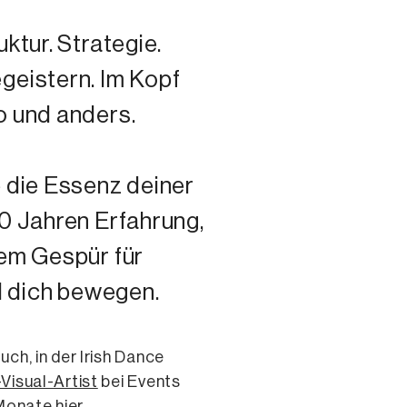
ktur. Strategie.
geistern. Im Kopf
o und anders.
e die Essenz deiner
10 Jahren Erfahrung,
nem Gespür für
nd dich bewegen.
Buch, in der Irish Dance
-Visual-Artist
bei Events
3 Monate
hier
.