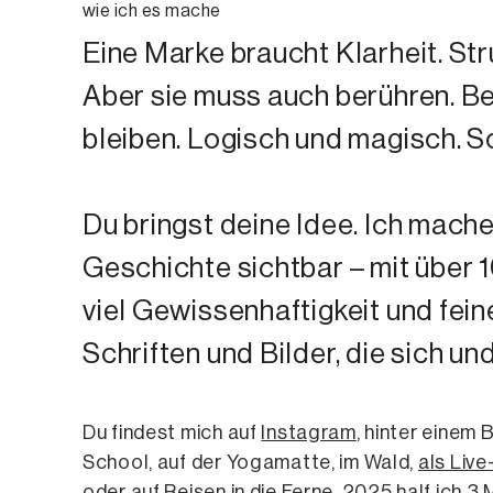
wie ich es mache
Eine Marke braucht Klarheit. Stru
Aber sie muss auch berühren. Be
bleiben. Logisch und magisch. S
Du bringst deine Idee. Ich mach
Geschichte sichtbar – mit über 
viel Gewissenhaftigkeit und fei
Schriften und Bilder, die sich u
Du findest mich auf
Instagram
, hinter einem 
School, auf der Yogamatte, im Wald,
als Live
oder auf Reisen in die Ferne. 2025 half ich 